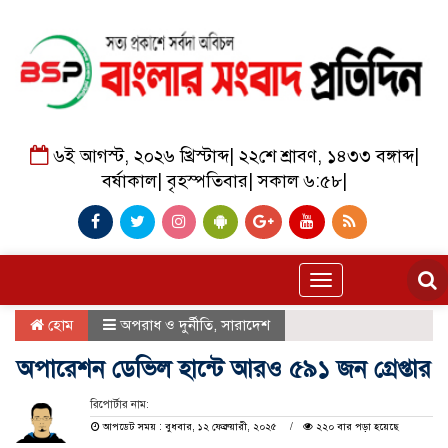
৬ই আগস্ট, ২০২৬ খ্রিস্টাব্দ
|
২২শে শ্রাবণ, ১৪৩৩ বঙ্গাব্দ
|
বর্ষাকাল
|
বৃহস্পতিবার
|
সকাল ৬:৫৮
|
Toggle
navigation
হোম
অপরাধ ও দুর্নীতি
,
সারাদেশ
অপারেশন ডেভিল হান্টে আরও ৫৯১ জন গ্রেপ্তার
রিপোর্টার নাম:
আপডেট সময় : বুধবার, ১২ ফেব্রুয়ারী, ২০২৫
২২০ বার পড়া হয়েছে