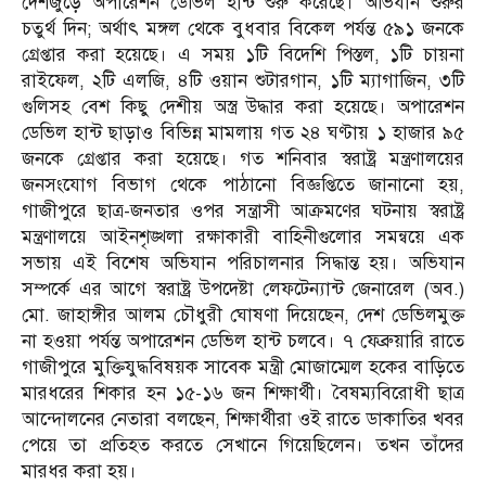
দেশজুড়ে অপারেশন ডেভিল হান্ট শুরু করেছে। অভিযান শুরুর
চতুর্থ দিন; অর্থাৎ মঙ্গল থেকে বুধবার বিকেল পর্যন্ত ৫৯১ জনকে
গ্রেপ্তার করা হয়েছে। এ সময় ১টি বিদেশি পিস্তল, ১টি চায়না
রাইফেল, ২টি এলজি, ৪টি ওয়ান শুটারগান, ১টি ম্যাগাজিন, ৩টি
গুলিসহ বেশ কিছু দেশীয় অস্ত্র উদ্ধার করা হয়েছে। অপারেশন
ডেভিল হান্ট ছাড়াও বিভিন্ন মামলায় গত ২৪ ঘণ্টায় ১ হাজার ৯৫
জনকে গ্রেপ্তার করা হয়েছে। গত শনিবার স্বরাষ্ট্র মন্ত্রণালয়ের
জনসংযোগ বিভাগ থেকে পাঠানো বিজ্ঞপ্তিতে জানানো হয়,
গাজীপুরে ছাত্র-জনতার ওপর সন্ত্রাসী আক্রমণের ঘটনায় স্বরাষ্ট্র
মন্ত্রণালয়ে আইনশৃঙ্খলা রক্ষাকারী বাহিনীগুলোর সমন্বয়ে এক
সভায় এই বিশেষ অভিযান পরিচালনার সিদ্ধান্ত হয়। অভিযান
সম্পর্কে এর আগে স্বরাষ্ট্র উপদেষ্টা লেফটেন্যান্ট জেনারেল (অব.)
মো. জাহাঙ্গীর আলম চৌধুরী ঘোষণা দিয়েছেন, দেশ ডেভিলমুক্ত
না হওয়া পর্যন্ত অপারেশন ডেভিল হান্ট চলবে। ৭ ফেব্রুয়ারি রাতে
গাজীপুরে মুক্তিযুদ্ধবিষয়ক সাবেক মন্ত্রী মোজাম্মেল হকের বাড়িতে
মারধরের শিকার হন ১৫-১৬ জন শিক্ষার্থী। বৈষম্যবিরোধী ছাত্র
আন্দোলনের নেতারা বলছেন, শিক্ষার্থীরা ওই রাতে ডাকাতির খবর
পেয়ে তা প্রতিহত করতে সেখানে গিয়েছিলেন। তখন তাঁদের
মারধর করা হয়।