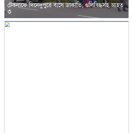
টেকনাফে দিনেদুপুরে বাসে ডাকাতি, গুলিবিদ্ধসহ আহত
৩