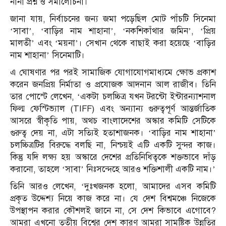
নানা প্রশ্ন ও সমালোচনা।
জানা যায়, নির্বাচনের জন্য জমা পড়েছিল মোট পাঁচটি সিনেমা
‘সাবা’, ‘বাড়ির নাম শাহানা’, ‘নকশিকাঁথার জমিন’, ‘প্রিয়
মালতী’ এবং ‘ময়না’। সেখান থেকে বাছাই করা হয়েছে ‘বাড়ির
নাম শাহানা’ সিনেমাটি।
এ ঘোষণার পর পরই সামাজিক যোগাযোগমাধ্যমে ক্ষোভ প্রকাশ
করেন জনপ্রিয় নির্মাতা ও প্রযোজক আদনান আল রাজীব। তিনি
তার পোস্টে লেখেন, ‘একটা চলচ্চিত্র যখন টরন্টো ইন্টারন্যাশনাল
ফিল্ম ফেস্টিভ্যাল (TIFF) এবং অন্যান্য গুরুত্বপূর্ণ আন্তর্জাতিক
আসরে স্বীকৃতি পায়, অথচ বাংলাদেশের অস্কার কমিটি সেটিকে
গুরুত্ব দেয় না, এটা সত্যিই হতাশাজনক। ‘বাড়ির নাম শাহানা’
চলচ্চিত্রটির বিরুদ্ধে বলছি না, নিশ্চয়ই এটি একটি সুন্দর কাজ।
কিন্তু যদি লক্ষ্য হয় অস্কারে দেশের প্রতিনিধিত্বকে শক্তভাবে দাঁড়
করানো, তাহলে ‘সাবা’ নিঃসন্দেহে আরও শক্তিশালী একটি নাম।’
তিনি আরও লেখেন, ‘দুঃখজনক হলো, আমাদের এসব কমিটি
প্রকৃত উদ্দেশ্য নিয়ে কাজ করে না। যে দেশ বিশ্বমঞ্চে নিজেকে
উপস্থাপন করার কৌশলই জানে না, সে দেশ কিভাবে এগোবে?
আমরা এখনো তৃতীয় বিশ্বের দেশ কারণ আমরা সামষ্টিক উন্নতির