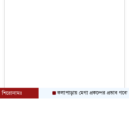
শিরোনামঃ
কলাপাড়ায় মেগা প্রকল্পের প্রভাব গবেষনামূলক 