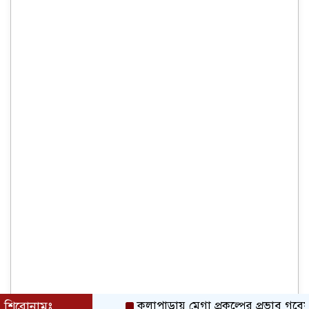
শিরোনামঃ
কলাপাড়ায় মেগা প্রকল্পের প্রভাব গবেষনামূলক 