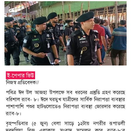
নিজস্ব প্রতিবেদক//
পবিত্র ঈদ উল আজহা উপলক্ষে সব ধরনের প্রস্তুতি গ্রহণ করেছে
বরিশাল র‌্যাব- ৮। ঈদে ঘরমুখ যাত্রীদের সার্বিক নিরাপত্তা ব্যবস্থার
পাশাপাশি পশুর হাটগুলোতেও নিরাপত্তা ব্যবস্থা জোরদার করেছে
র‌্যাব-৮।
বৃহস্পতিবার (৫ জুন) বেলা সাড়ে ১২টায় নগরীর রূপাতলী
দবদপিয়া ব্রিজ এলাকায় সংবাদ সম্মেলন করে র‌্যাব-৮’র