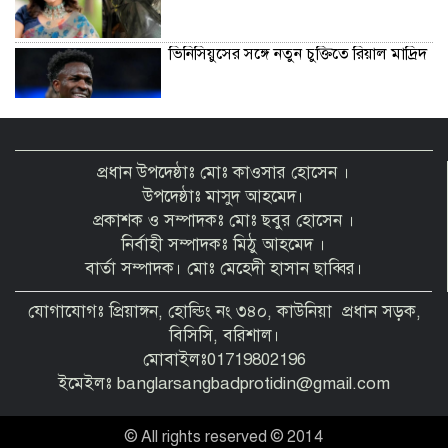
ভিনিসিয়ুসের সঙ্গে নতুন চুক্তিতে রিয়াল মাদ্রিদ
আসামে ভয়াবহ বন্যা
প্রধান উপদেষ্ঠাঃ মোঃ কাওসার হোসেন ।
উপদেষ্ঠাঃ মাসুদ আহমেদ।
প্রকাশক ও সম্পাদকঃ মোঃ ছবুর হোসেন ।
আগামী ২০ আগস্ট রাষ্ট্রপতি নির্বাচন
নির্বাহী সম্পাদকঃ মিঠু আহমেদ ।
বার্তা সম্পাদক। মোঃ মেহেদী হাসান ছাব্বির।
যোগাযোগঃ প্রিয়াঙ্গন, হোল্ডিং নং ৩৪০, কাউনিয়া প্রধান সড়ক,
দেশে হাম উপসর্গ নিয়ে ৬ শিশুর মৃত্যু
বিসিসি, বরিশাল।
মোবাইলঃ01719802196
ইমেইলঃ banglarsangbadprotidin@gmail.com
গ্যাস সরবরাহ স্বাভাবিক হবে আগামী ৩ দিনের
© All rights reserved © 2014
মধ্যে: জ্বালানি মন্ত্রী