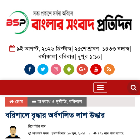
৯ই আগস্ট, ২০২৬ খ্রিস্টাব্দ
|
২৫শে শ্রাবণ, ১৪৩৩ বঙ্গাব্দ
|
বর্ষাকাল
|
রবিবার
|
দুপুর ১:১০
|
Toggle
navigation
হোম
অপরাধ ও দুর্নীতি
,
বরিশাল
বরিশালে বৃদ্ধার অর্ধগলিত লাশ উদ্ধার
রিপোর্টার নাম:
আপডেট সময় : বৃহস্পতিবার, ১৯ জুন, ২০২৫
৪৭১ বার পড়া হয়েছে