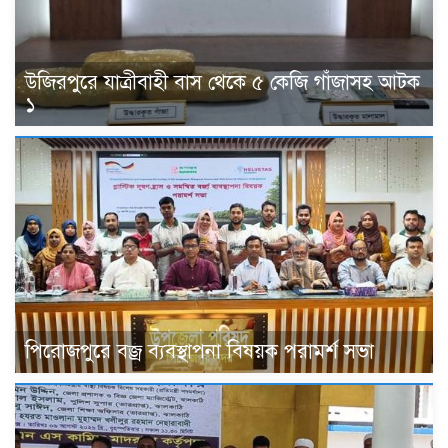
উজিরপুরে যাত্রীবাহী বাস থেকে ৫ কেজি গাঁজাসহ আটক
১
পিরোজপুরে বজ্র ব্যবস্থাপনা বিষয়ক পরামর্শ সভা