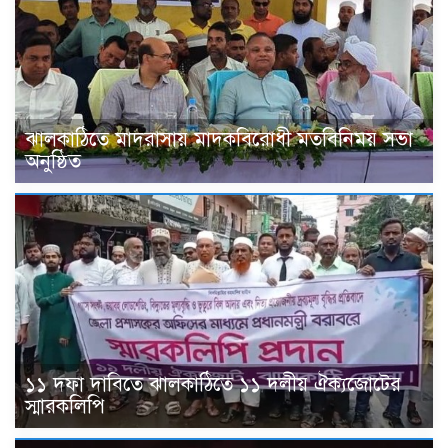
ঝালকাঠিতে মাদরাসায় মাদকবিরোধী মতবিনিময় সভা
অনুষ্ঠিত
১১ দফা দাবিতে ঝালকাঠিতে ১১ দলীয় ঐক্যজোটের
স্মারকলিপি