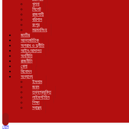
খুলনা
সিলেট
রাজশাহী
বরিশাল
রংপুর
ময়মনসিংহ
জাতীয়
আন্তর্জাতিক
অপরাধ ও দুর্নীতি
আইন-আদালত
অর্থনীতি
রাজনীতি
খেলা
বিনোদন
অন্যান্য
ইসলাম
জবস
তথ্যপ্রযুক্তি
লাইফস্টাইল
শিক্ষা
স্বাস্থ্য
হোম