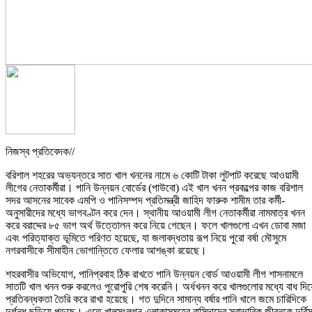
নিজস্ব প্রতিবেদক//
বরিশাল শহরের অভ্যন্তরে সাত খাল খননের নামে ৬ কোটি টাকা লুটপাট করেছে আওয়ামী
লীগের নেতাকর্মীরা। পানি উন্নয়ন বোর্ডের (পাউবো) এই খাল খনন প্রকল্পের কাজ বরিশাল
সদর আসনের সাবেক এমপি ও পানিসম্পদ প্রতিমন্ত্রী জাহিদ ফারুক শামীম তার কর্মী-
অনুসারীদের মধ্যে ভাগবণ্টন করে দেন। স্থানীয় আওয়ামী লীগ নেতাকর্মীরা নামমাত্র খনন
করে বরাদ্দের ৮৫ ভাগ অর্থ উত্তোলন করে নিয়ে গেছেন। ফলে খালগুলো এখন ডোবা মজা
এবং পরিত্যাক্ত ভূমিতে পরিণত হয়েছে, যা জলাবদ্ধতায় রূপ নিয়ে পুরো বর্ষা মৌসুমে
নগরবাসীকে সীমাহীন ভোগান্তিতে ফেলার আশঙ্কা রয়েছে।
শহরবাসীর অভিযোগ, পানিপ্রবাহ ঠিক রাখতে পানি উন্নয়ন বোর্ড আওয়ামী লীগ শাসনামলে
সাতটি খাল খনন শুরু করলেও পুরোপুরি শেষ করেনি। অর্ধখনন করে খালগুলোর মধ্যে বাধ দিয়
প্রতিবন্ধকতা তৈরি করে রাখা হয়েছে। গত দুদিনে সামান্য বর্ষার পানি খালে জমে চারিদিকে
দুর্গন্ধ ছড়িয়ে পড়ছে। এতে খালসংলগ্ন এলাকাসমূহের বাসিন্দাদের স্বাভাবিক জীবনকে দুর্বি