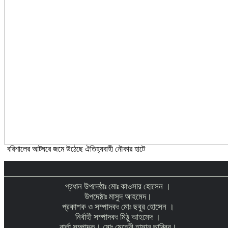
বরিশালের আটঘরে জমে উঠেছে ঐতিহ্যবাহী নৌকার হাটে
প্রধান উপদেষ্ঠাঃ মোঃ কাওসার হোসেন ।
উপদেষ্ঠাঃ মাসুদ আহমেদ।
প্রকাশক ও সম্পাদকঃ মোঃ ছবুর হোসেন ।
নির্বাহী সম্পাদকঃ মিঠু আহমেদ ।
বার্তা সম্পাদক। মোঃ মেহেদী হাসান ছাব্বির।