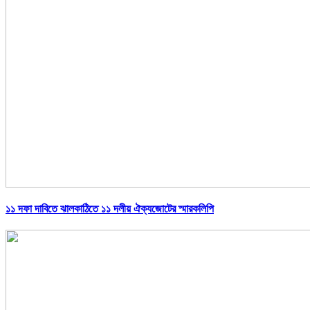
১১ দফা দাবিতে ঝালকাঠিতে ১১ দলীয় ঐক্যজোটের স্মারকলিপি