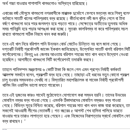
অর্থ গচ্চা যাওয়ার পাশাপাশি খালগুলোও অস্থিত্ব হারিয়েছে।
এবারের বর্ষা মৌসুমে খালগুলো নগরবাসীকে মারাত্মক দুর্ভোগে ফেলবে মন্তব্য করে শিবলু বলে
বর্তমানে সাতটি খালের পানিপ্রবাহ বন্ধ রয়েছে। কীর্তনখোলা নদী জল বৃদ্ধি পেলে বা টানা
বর্ষণে খালগুলো ভরে শহর জলমগ্ন হয়ে পড়তে পারে। সেক্ষেত্রে অতীতের তুলনায় অধিক
সময় পানিবন্দি হয়ে পড়ার আশঙ্কা করা হচ্ছে। সুতরাং কালবিলম্ব না করে পানিপ্রবাহ সচল
রাখতে খালগুলো সঠিক নিয়মে খনন করা জরুরি।
তবে এই খাল নিয়ে বরিশাল পানি উন্নয়ন বোর্ড মোটেও চিন্তিত নয় বলে জানা গেছে।
দপ্তরটি নির্বাহী প্রকৌশলী জাবেদ ইকবাল জানিয়েছেন, উল্লেখিত সাতটি খালই বরিশাল সিট
কর্পোরেশনের। কিন্তু ৬৪ জেলার আওতায় বরিশাল শহরের সাত খাল খননে উদ্যোগ নেওয়া
হয়েছিল। আগামীতে খালগুলো সিটি কর্পোরেশনই তদারকি করবে।
তাহলে পানিসম্পদ মন্ত্রণালয় ৬ কোটি টাকা কি জলে গেল এমন প্রশ্নে নির্বাহী কর্মকর্তা
আত্মপক্ষ সমর্থনে বলেন, প্রকল্পটি বন্ধ হয়ে গেছে। তাছাড়া এই ধরনের নতুন কোনো প্রকল্প
চালু হওয়ার সম্ভবনাও দেখছি না। বিস্তারিত মহাপরিচালক বা সাবেক নির্বাহী প্রকৌশলী
খালিদ বিন ওয়ালিদ ভালো বলতে পারেবেন।
তবে এই দুজনের কারও সাথেই মুঠোফোনে যোগাযোগ করা সম্ভব হয়নি। তাদের উভয়ের
মোবাইল নম্বর বন্ধ পাওয়া গেছে। এমনকি ঠিকাদারদের মোবাইল নম্বরও বন্ধ পাওয়া
গেছে। বিভিন্ন সূত্র নিশ্চিত করেছে, বরিশাল শহরের সাত খাল খনন কাজ যারা করেছেন, তা
সকলেই আওয়ামী লীগের নেতাকর্মী। গত বছরের ৫ আগস্ট শেখ হাসিনা পালিয়ে ভারতে
যাওয়ার পরে তারাও লাপাত্তা হয়ে গেছেন। এবং নিজেদের নিরাপত্তার স্বার্থে মোবাইল ফ
বন্ধ রাখছেন। ’