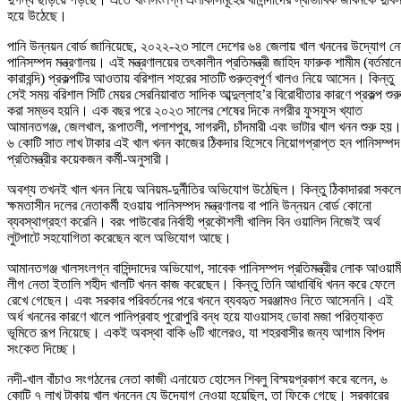
হয়ে উঠেছে।
পানি উন্নয়ন বোর্ড জানিয়েছে, ২০২২-২৩ সালে দেশের ৬৪ জেলায় খাল খননের উদ্যোগ ন
পানিসম্পদ মন্ত্রণালয়। এই মন্ত্রণালয়ের তৎকালীন প্রতিমন্ত্রী জাহিদ ফারুক শামীম (বর্তমানে
কারাবন্দি) প্রকল্পটির আওতায় বরিশাল শহরের সাতটি গুরুত্বপূর্ণ খালও নিয়ে আসেন। কিন্তু
সেই সময় বরিশাল সিটি মেয়র সেরনিয়াবাত সাদিক আব্দুল্লাহ’র বিরোধীতার কারণে প্রকল্প শুরু
করা সম্ভব হয়নি। এক বছর পরে ২০২৩ সালের শেষের দিকে নগরীর ফুসফুস খ্যাত
আমানতগঞ্জ, জেলখাল, রূপাতলী, পলাশপুর, সাগরদী, চাঁদমারী এবং ভাটার খাল খনন শুরু হয়
৬ কোটি সাত লাখ টাকার এই খাল খনন কাজের ঠিকদার হিসেবে নিয়োগপ্রাপ্ত হন পানিসম্পদ
প্রতিমন্ত্রীর কয়েকজন কর্মী-অনুসারী।
অবশ্য তখনই খাল খনন নিয়ে অনিয়ম-দুর্নীতির অভিযোগ উঠেছিল। কিন্তু ঠিকাদাররা সকলে
ক্ষমতাসীন দলের নেতাকর্মী হওয়ায় পানিসম্পদ মন্ত্রণালয় বা পানি উন্নয়ন বোর্ড কোনো
ব্যবস্থাগ্রহণ করেনি। বরং পাউবোর নির্বাহী প্রকৌশলী খালিদ বিন ওয়ালিদ নিজেই অর্থ
লুটপাটে সহযোগিতা করেছেন বলে অভিযোগ আছে।
আমানতগঞ্জ খালসংলগ্ন বাসিন্দাদের অভিযোগ, সাবেক পানিসম্পদ প্রতিমন্ত্রীর লোক আওয়াম
লীগ নেতা ইতালি শহীদ খালটি খনন কাজ করেছেন। কিন্তু তিনি আধাবিধি খনন করে ফেলে
রেখে গেছেন। এবং সরকার পরিবর্তনের পরে খননে ব্যবহৃত সরঞ্জামও নিতে আসেননি। এই
অর্ধ খননের কারণে খালে পানিপ্রবাহ পুরোপুরি বন্ধ হয়ে যাওয়াসহ ডোবা মজা পরিত্যাক্ত
ভূমিতে রূপ নিয়েছে। একই অবস্থা বাকি ৬টি খালেরও, যা শহরবাসীর জন্য আগাম বিপদ
সংকেত দিচ্ছে।
নদী-খাল বাঁচাও সংগঠনের নেতা কাজী এনায়েত হোসেন শিবলু বিস্ময়প্রকাশ করে বলেন, ৬
কোটি ৭ লাখ টাকায় খাল খননেন যে উদ্যোগ নেওয়া হয়েছিল, তা ফিকে গেছে। সরকারের