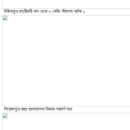
উজিরপুরে যাত্রীবাহী বাস থেকে ৫ কেজি গাঁজাসহ আটক ১
পিরোজপুরে বজ্র ব্যবস্থাপনা বিষয়ক পরামর্শ সভা