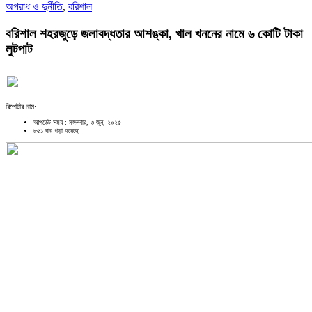
অপরাধ ও দুর্নীতি
,
বরিশাল
বরিশাল শহরজুড়ে জলাবদ্ধতার আশঙ্কা, খাল খননের নামে ৬ কোটি টাকা
লুটপাট
রিপোর্টার নাম:
আপডেট সময় : মঙ্গলবার, ৩ জুন, ২০২৫
৮৫১ বার পড়া হয়েছে