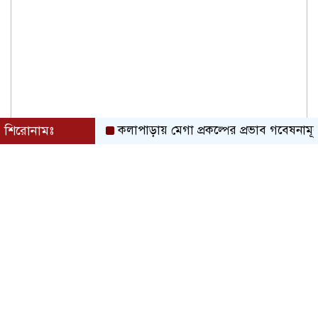
শিরোনামঃ
কলাপাড়ায় মেগা প্রকল্পের প্রভাব গবেষনামূলক ফলা