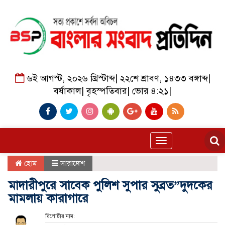
৬ই আগস্ট, ২০২৬ খ্রিস্টাব্দ
|
২২শে শ্রাবণ, ১৪৩৩ বঙ্গাব্দ
|
বর্ষাকাল
|
বৃহস্পতিবার
|
ভোর ৪:২১
|
Toggle
navigation
হোম
সারাদেশ
মাদারীপুরে সাবেক পুলিশ সুপার সুব্রত”দুদকের
মামলায় কারাগারে
রিপোর্টার নাম: