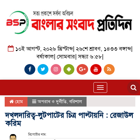
১০ই আগস্ট, ২০২৬ খ্রিস্টাব্দ
|
২৬শে শ্রাবণ, ১৪৩৩ বঙ্গাব্দ
|
বর্ষাকাল
|
সোমবার
|
সন্ধ্যা ৬:৫৮
|
Toggle
navigation
হোম
অপরাধ ও দুর্নীতি
,
বরিশাল
দখলদারিত্ব-লুটপাটের চিত্র পাল্টায়নি : রেজাউল
করিম
রিপোর্টার নাম: