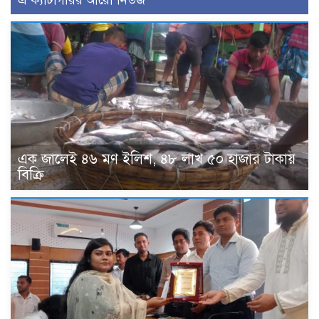
এ ক্যাটাগরির আরো নিউজ
এক জালেই ৪৬ মণ ইলিশ, ৪৮ লাখ ৫০ হাজার টাকায়
বিক্রি