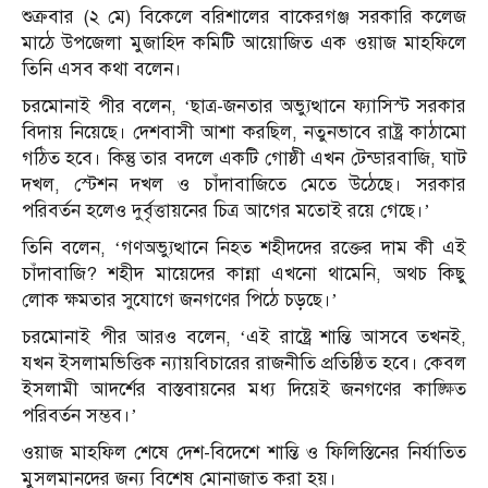
শুক্রবার (২ মে) বিকেলে বরিশালের বাকেরগঞ্জ সরকারি কলেজ
মাঠে উপজেলা মুজাহিদ কমিটি আয়োজিত এক ওয়াজ মাহফিলে
তিনি এসব কথা বলেন।
চরমোনাই পীর বলেন, ‘ছাত্র-জনতার অভ্যুত্থানে ফ্যাসিস্ট সরকার
বিদায় নিয়েছে। দেশবাসী আশা করছিল, নতুনভাবে রাষ্ট্র কাঠামো
গঠিত হবে। কিন্তু তার বদলে একটি গোষ্ঠী এখন টেন্ডারবাজি, ঘাট
দখল, স্টেশন দখল ও চাঁদাবাজিতে মেতে উঠেছে। সরকার
পরিবর্তন হলেও দুর্বৃত্তায়নের চিত্র আগের মতোই রয়ে গেছে।’
তিনি বলেন, ‘গণঅভ্যুত্থানে নিহত শহীদদের রক্তের দাম কী এই
চাঁদাবাজি? শহীদ মায়েদের কান্না এখনো থামেনি, অথচ কিছু
লোক ক্ষমতার সুযোগে জনগণের পিঠে চড়ছে।’
চরমোনাই পীর আরও বলেন, ‘এই রাষ্ট্রে শান্তি আসবে তখনই,
যখন ইসলামভিত্তিক ন্যায়বিচারের রাজনীতি প্রতিষ্ঠিত হবে। কেবল
ইসলামী আদর্শের বাস্তবায়নের মধ্য দিয়েই জনগণের কাঙ্ক্ষিত
পরিবর্তন সম্ভব।’
ওয়াজ মাহফিল শেষে দেশ-বিদেশে শান্তি ও ফিলিস্তিনের নির্যাতিত
মুসলমানদের জন্য বিশেষ মোনাজাত করা হয়।