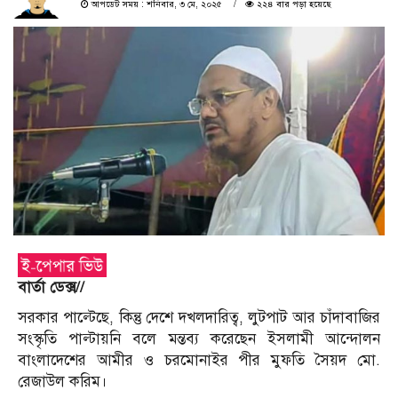
আপডেট সময় : শনিবার, ৩ মে, ২০২৫
২২৪ বার পড়া হয়েছে
বার্তা ডেক্স//
সরকার পাল্টেছে, কিন্তু দেশে দখলদারিত্ব, লুটপাট আর চাঁদাবাজির
সংস্কৃতি পাল্টায়নি বলে মন্তব্য করেছেন ইসলামী আন্দোলন
বাংলাদেশের আমীর ও চরমোনাইর পীর মুফতি সৈয়দ মো.
রেজাউল করিম।