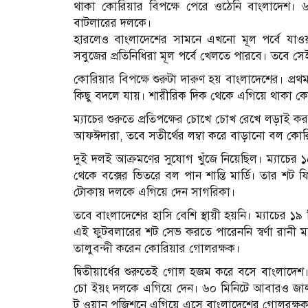
থাকা কোরিয়ার বিপক্ষে পেরে ওঠেনি বাংলাদেশ।
বাটলারের দলকে।
হারলেও বাংলাদেশের সামনে এখনো মূল পর্বে যাও
সবুজের প্রতিনিধিরা মূল পর্বে খেলতে পারবে। তবে স
কোরিয়ার বিপক্ষে শুরুটা দারুণ হয় বাংলাদেশের। প্রথম
কিছু বদলে যায়। শারীরিক দিক থেকে এগিয়ে থাকা কো
ম্যাচের শুরুতে প্রতিপক্ষের চোখে চোখ রেখে লড়াই ক
আফঈদারা, তবে সতীর্থের লম্বা করে বাড়ানো বল কো
দুই দলই আক্রমণের সুযোগ খুঁজে নিয়েছিল। ম্যাচের ১
থেকে বক্সের ভিতরে বল পান শান্তি মার্ডি। তার 
টোকায় দলকে এগিয়ে দেন সাগরিকা।
তবে বাংলাদেশের হাসি বেশি স্থায়ী হয়নি। ম্যাচের ১
এই ফুটবলারের শট সেভ করতে পারেননি স্বর্ণা রানী ম
তালুবন্দী করেন কোরিয়ার গোলরক্ষক।
দ্বিতীয়ার্ধের শুরুতেই গোল হজম করে বসে বাংলাদেশ।
চো ইয়ং দলকে এগিয়ে দেন। ৬০ মিনিটে আবারও জাল
টু ওয়ান পজিশনে এগিয়ে এসে বাংলাদেশের গোলরক্ষক 