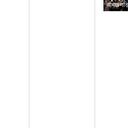
আনচেলত্ত