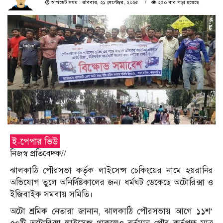
আপডেট সময় : রবিবার, ২১ সেপ্টেম্বর, ২০২৫
২৫০ বার পড়া হয়েছে
নিজস্ব প্রতিবেদক//
ঝালকাঠি পৌরসভা কর্তৃক লাইসেন্স চেকিংয়ের নামে হয়রানির
অভিযোগ তুলে অনির্দিষ্টকালের জন্য ধর্মঘট ডেকেছে অটোরিক্সা ও
ইজিবাইক সমবায় সমিতি।
অটো শ্রমিক নেতারা জানান, ঝালকাঠি পৌরসভায় আগে ১১শ’