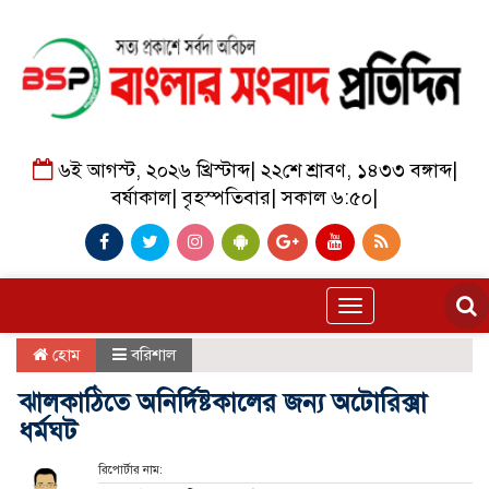
৬ই আগস্ট, ২০২৬ খ্রিস্টাব্দ
|
২২শে শ্রাবণ, ১৪৩৩ বঙ্গাব্দ
|
বর্ষাকাল
|
বৃহস্পতিবার
|
সকাল ৬:৫০
|
Toggle
navigation
হোম
বরিশাল
ঝালকাঠিতে অনির্দিষ্টকালের জন্য অটোরিক্সা
ধর্মঘট
রিপোর্টার নাম: