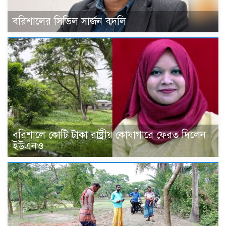
বরিশালের সিভিল সার্জন বদলি
বরিশালে কোটি টাকা রাষ্ট্রীয় কোষাগারে ফেরত দিলেন
ইউএনও