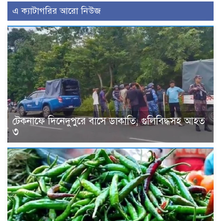
এ ক্যাটাগরির আরো নিউজ
টেকনাফে দিনেদুপুরে বাসে ডাকাতি, গুলিবিদ্ধসহ আহত
৩