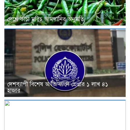
দেশে কাঁচা মরিচ আমদানির অনুমতি
দেশব্যাপী বিশেষ অ/ভি/যা/নে গ্রেপ্তার ১ লাখ ৪১
হাজার