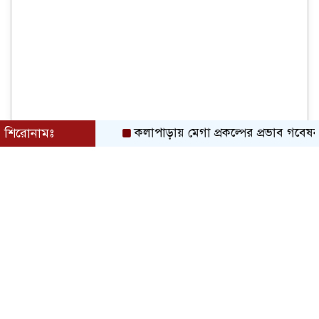
শিরোনামঃ
কলাপাড়ায় মেগা প্রকল্পের প্রভাব গবেষনামূলক ফল