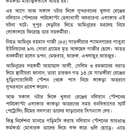
কর্মকর্তা মারাত্মকভাবে আহত হয়।
এর আগে আজ সকাল ৭টার দিকে সুন্দরবনের খুলনা রেঞ্জের
নলিয়ান স্টেশনের পাটকোস্টা হেলাবাসী অভয়ারণ্য এলাকায় এই
ঘটনা ঘটে। দুপুর দেড়টার দিতে আমিনুরের মরদেহ নিয়ে
লোকালয়ে ফিরেছে তার সহকর্মীরা।
নিহত আমিনুর রহমান গাজী (৪৫) সাতক্ষীরার শ্যামনগরের গাবুরা
ইউনিয়নের ৯নং সোরা গ্রামের মৃত আকছেদ গাজীর ছেলে। আহত
বনকর্মীরা হলেন তপন, মেজবাহ, ফারুক, এখলাছুর,ফায়জুর।
আমিনুরের সহকর্মী আহাম্মাদ আলী, সেলিম ও রমজানের বরাত
দিয়ে স্থানীয়রা জানান, তারা চারজন গত ১৩ মে সাতক্ষীরা রেঞ্জের
বুড়িগোয়ালিনী স্টেশন থেকে পাস নিয়ে কাকড়া আহরণে
সুন্দরবনে প্রবেশ করেন।
আজ সকাল ৭টার দিকে খুলনা রেঞ্জের নলিয়ান স্টেশনের
পাটকোস্টা এলাকায় কাকড়া আহরণের সময় বনবিভাগের স্মার্ট
পেট্রোলিং টিমের সদস্যরা তাদের দাড়ানোর সিগন্যাল দেয়।
কিন্তু নির্দেশনা মানতে গড়িমসি করায় নলিয়ান স্টেশনের ভারপ্রাপ্ত
কর্মকর্তা মোবারক তাদের দিয়ে লক্ষ করে গুলি ছোড়ে। এতে