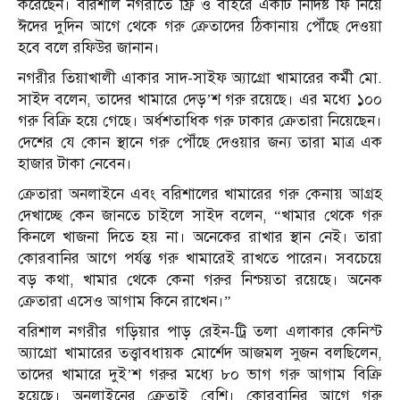
করেছেন। বরিশাল নগরীতে ফ্রি ও বাইরে একটি নির্দিষ্ট ফি নিয়ে
ঈদের দুদিন আগে থেকে গরু ক্রেতাদের ঠিকানায় পৌঁছে দেওয়া
হবে বলে রফিউর জানান।
নগরীর তিয়াখালী এাকার সাদ-সাইফ অ্যাগ্রো খামারের কর্মী মো.
সাইদ বলেন, তাদের খামারে দেড়’শ গরু রয়েছে। এর মধ্যে ১০০
গরু বিক্রি হয়ে গেছে। অর্ধশতাধিক গরু ঢাকার ক্রেতারা নিয়েছেন।
দেশের যে কোন স্থানে গরু পৌঁছে দেওয়ার জন্য তারা মাত্র এক
হাজার টাকা নেবেন।
ক্রেতারা অনলাইনে এবং বরিশালের খামারের গরু কেনায় আগ্রহ
দেখাচ্ছে কেন জানতে চাইলে সাইদ বলেন, “খামার থেকে গরু
কিনলে খাজনা দিতে হয় না। অনেকের রাখার স্থান নেই। তারা
কোরবানির আগে পর্যন্ত গরু খামারেই রাখতে পারেন। সবচেয়ে
বড় কথা, খামার থেকে কেনা গরুর নিশ্চয়তা রয়েছে। অনেক
ক্রেতারা এসেও আগাম কিনে রাখেন।”
বরিশাল নগরীর গড়িয়ার পাড় রেইন-ট্রি তলা এলাকার কেনিস্ট
অ্যাগ্রো খামারের তত্ত্বাবধায়ক মোর্শেদ আজমল সুজন বলছিলেন,
তাদের খামারে দুই’শ গরুর মধ্যে ৮০ ভাগ গরু আগাম বিক্রি
হয়েছে। অনলাইনের ক্রেতাই বেশি। কোরবানির আগে গরু