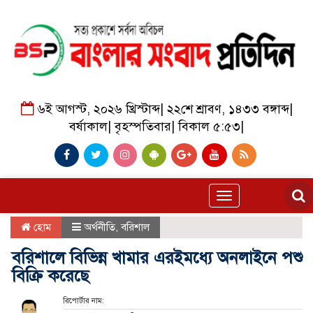
৬ই আগস্ট, ২০২৬ খ্রিস্টাব্দ
|
২২শে শ্রাবণ, ১৪৩৩ বঙ্গাব্দ
|
বর্ষাকাল
|
বৃহস্পতিবার
|
বিকাল ৫:৫৩
|
Toggle
navigation
হোম
অর্থনীতি
,
বরিশাল
বরিশালে বিভিন্ন খামার এরইমধ্যে অনলাইনে পশু
বিক্রি করেছে
রিপোর্টার নাম: