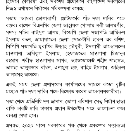
হিসেবে কোরিয়া এবং সবশেষ প্রয়োজনে বাংলাদেশ সরকারের
নিজস্ব অর্থায়নে নির্মাণের পরিকল্পনা রয়েছে।
সভায় ‘আমরা ভোলাবাসী’ প্ল্যাটফর্মের পাঁচ দফা দাবির পক্ষে
বক্তব্য রাখেন বিএনপির জেলা আহ্বায়ক গোলাম নবী আলমগীর,
সদস্য সচিব রাইসুল আলম, বিজেপি জেলা সভাপতি আমিরুল
ইসলাম রতন, জামায়াতের জেলা সেক্রেটারি হারুন অর রশিদ,
সিপিপি সভাপতি মুবাশ্বির উল্যাহ চৌধুরী, ইসলামী আন্দোলনের
মাওলানা তারিকুল ইসলাম, হেফাজতের মাওলানা মিজানুর
রহমান, শরীফ হাওলাদার সাগর, অ্যাডভোকেট শহীদ শাহাদত,
তালহা তালুকদার বাঁধন, এনামুল হক, রাহিম ইসলাম, জহিরুল
আলমসহ অনেকে।
একই সময় জেলা প্রশাসকের কার্যালয়ের সামনে ঝড়ো বৃষ্টির
মধ্যেও পাঁচ দফা দাবির পক্ষে বিক্ষোভ করেন আন্দোলনকারীরা।
সভা শেষে প্রতিনিধি দল জানান, ভোলা-বরিশাল সেতু নির্মাণ ছাড়া
বাকি চারটি দাবি ঢাকায় প্রধান উপদেষ্টার সঙ্গে আলোচনা করে
ব্যবস্থা নেয়া হবে।
প্রসঙ্গত, ২০২০ সালে সরকারের পক্ষ থেকে প্রকল্পের সম্ভাব্যতা