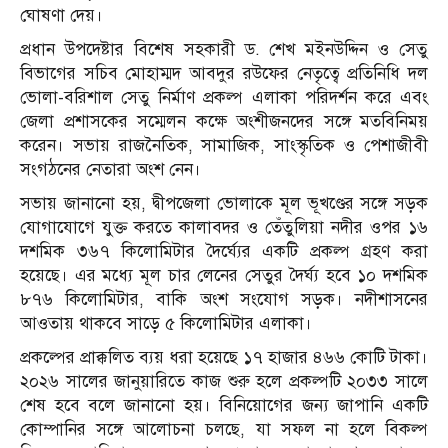
ঘোষণা দেয়।
প্রধান উপদেষ্টার বিশেষ সহকারী ড. শেখ মইনউদ্দিন ও সেতু
বিভাগের সচিব মোহাম্মদ আবদুর রউফের নেতৃত্বে প্রতিনিধি দল
ভোলা-বরিশাল সেতু নির্মাণ প্রকল্প এলাকা পরিদর্শন করে এবং
জেলা প্রশাসকের সম্মেলন কক্ষে অংশীজনদের সঙ্গে মতবিনিময়
করেন। সভায় রাজনৈতিক, সামাজিক, সাংস্কৃতিক ও পেশাজীবী
সংগঠনের নেতারা অংশ নেন।
সভায় জানানো হয়, দ্বীপজেলা ভোলাকে মূল ভূখণ্ডের সঙ্গে সড়ক
যোগাযোগে যুক্ত করতে কালাবদর ও তেঁতুলিয়া নদীর ওপর ১৬
দশমিক ৩৬৭ কিলোমিটার দৈর্ঘ্যের একটি প্রকল্প গ্রহণ করা
হয়েছে। এর মধ্যে মূল চার লেনের সেতুর দৈর্ঘ্য হবে ১০ দশমিক
৮৭৬ কিলোমিটার, বাকি অংশ সংযোগ সড়ক। নদীশাসনের
আওতায় থাকবে সাড়ে ৫ কিলোমিটার এলাকা।
প্রকল্পের প্রাক্কলিত ব্যয় ধরা হয়েছে ১৭ হাজার ৪৬৬ কোটি টাকা।
২০২৬ সালের জানুয়ারিতে কাজ শুরু হলে প্রকল্পটি ২০৩৩ সালে
শেষ হবে বলে জানানো হয়। বিনিয়োগের জন্য জাপানি একটি
কোম্পানির সঙ্গে আলোচনা চলছে, যা সফল না হলে বিকল্প