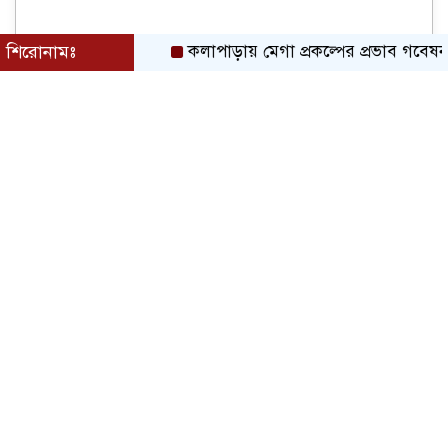
শিরোনামঃ
কলাপাড়ায় মেগা প্রকল্পের প্রভাব গবেষনামূলক ফল