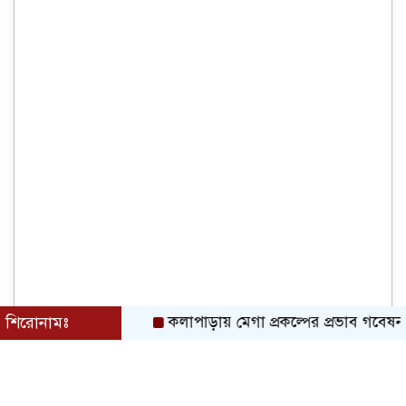
শিরোনামঃ
কলাপাড়ায় মেগা প্রকল্পের প্রভাব গবেষনামূলক 