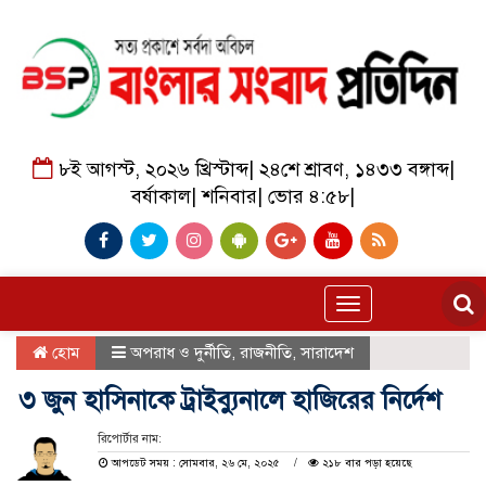
৮ই আগস্ট, ২০২৬ খ্রিস্টাব্দ
|
২৪শে শ্রাবণ, ১৪৩৩ বঙ্গাব্দ
|
বর্ষাকাল
|
শনিবার
|
ভোর ৪:৫৮
|
Toggle
navigation
হোম
অপরাধ ও দুর্নীতি
,
রাজনীতি
,
সারাদেশ
৩ জুন হাসিনাকে ট্রাইব্যুনালে হাজিরের নির্দেশ
রিপোর্টার নাম:
আপডেট সময় : সোমবার, ২৬ মে, ২০২৫
২১৮ বার পড়া হয়েছে