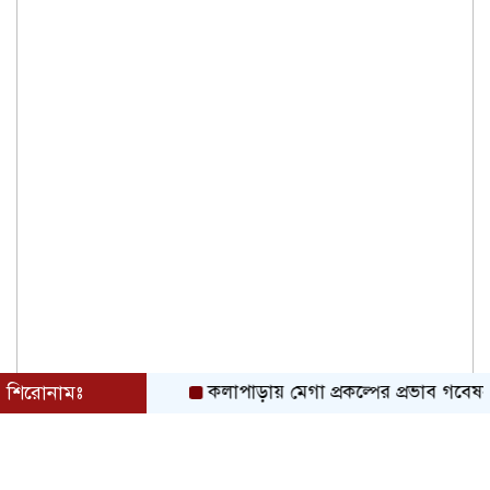
শিরোনামঃ
কলাপাড়ায় মেগা প্রকল্পের প্রভাব গবেষনামূলক 