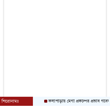
শিরোনামঃ
কলাপাড়ায় মেগা প্রকল্পের প্রভাব গবেষনামূলক 