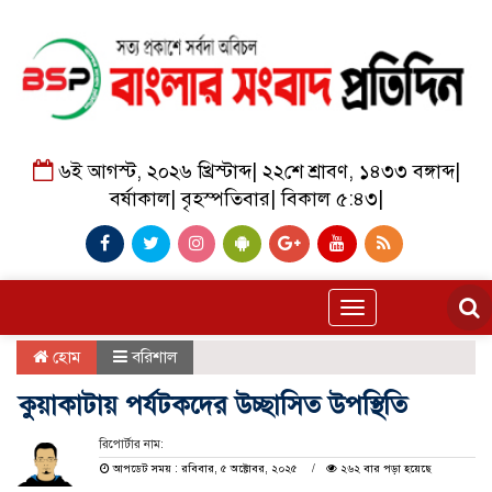
৬ই আগস্ট, ২০২৬ খ্রিস্টাব্দ
|
২২শে শ্রাবণ, ১৪৩৩ বঙ্গাব্দ
|
বর্ষাকাল
|
বৃহস্পতিবার
|
বিকাল ৫:৪৩
|
Toggle
navigation
হোম
বরিশাল
কুয়াকাটায় পর্যটকদের উচ্ছাসিত উপস্থিতি
রিপোর্টার নাম:
আপডেট সময় : রবিবার, ৫ অক্টোবর, ২০২৫
২৬২ বার পড়া হয়েছে