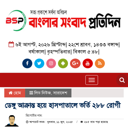
৬ই আগস্ট, ২০২৬ খ্রিস্টাব্দ
|
২২শে শ্রাবণ, ১৪৩৩ বঙ্গাব্দ
|
বর্ষাকাল
|
বৃহস্পতিবার
|
বিকাল ৫:৪৮
|
Toggle
navigation
হোম
লিড নিউজ
,
সারাদেশ
ডেঙ্গু আক্রান্ত হয়ে হাসপাতালে ভর্তি ২৮৮ রোগী
রিপোর্টার নাম:
আপডেট সময় : বুধবার, ১১ জুন, ২০২৫
২৮৫ বার পড়া হয়েছে