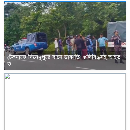
টেকনাফে দিনেদুপুরে বাসে ডাকাতি, গুলিবিদ্ধসহ আহত
৩