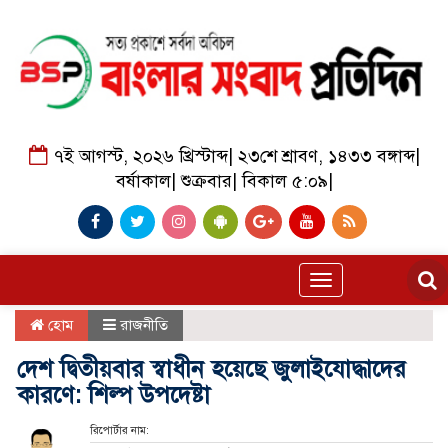
৭ই আগস্ট, ২০২৬ খ্রিস্টাব্দ
|
২৩শে শ্রাবণ, ১৪৩৩ বঙ্গাব্দ
|
বর্ষাকাল
|
শুক্রবার
|
বিকাল ৫:০৯
|
Toggle
navigation
হোম
রাজনীতি
দেশ দ্বিতীয়বার স্বাধীন হয়েছে জুলাইযোদ্ধাদের
কারণে: শিল্প উপদেষ্টা
রিপোর্টার নাম: