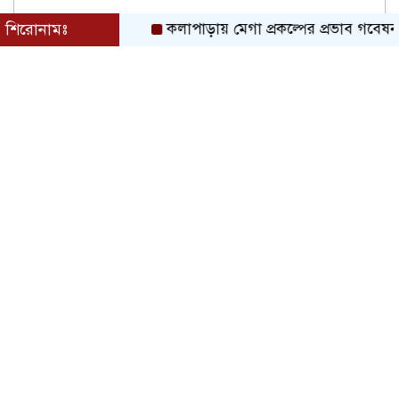
শিরোনামঃ
কলাপাড়ায় মেগা প্রকল্পের প্রভাব গবেষনামূলক 