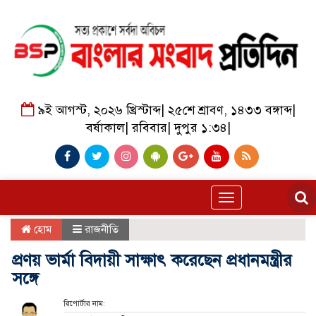
৯ই আগস্ট, ২০২৬ খ্রিস্টাব্দ
|
২৫শে শ্রাবণ, ১৪৩৩ বঙ্গাব্দ
|
বর্ষাকাল
|
রবিবার
|
দুপুর ১:৩৪
|
Toggle
navigation
হোম
রাজনীতি
প্রণয় ভার্মা বিদায়ী সাক্ষাৎ করেছেন প্রধানমন্ত্রীর
সঙ্গে
রিপোর্টার নাম: