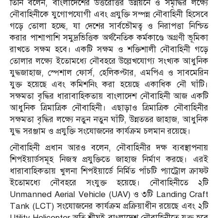
তিনি বলেন, বাংলাদেশের উত্তরোত্তর উন্নয়নে ও সমৃদ্ধির লক্ষ্যে
নৌবাহিনীকে যুগোপযোগী এবং প্রযুক্তি সম্পন্ন নৌবাহিনী হিসেবে
গড়ে তোলা হচ্ছে, যা দেশের সার্বভৌমত্ব ও নিরাপত্তা নিশ্চিত
করার পাশাপাশি সমুদ্রভিত্তিক অর্থনৈতিক কর্মকাণ্ডে অগ্রণী ভূমিকা
রাখতে সক্ষম হবে। একটি সক্ষম ও শক্তিশালী নৌবাহিনী গড়ে
তোলার লক্ষ্যে ইতোমধ্যে নৌবহরে উল্লেখযোগ্য সংখ্যক আধুনিক
যুদ্ধজাহাজ, স্পেশাল ফোর্স, হেলিকপ্টার, এমপিএ ও সাবমেরিন
যুক্ত হয়েছে এবং কমিশনিং করা হয়েছে একাধিক নৌ ঘাঁটি।
সক্ষমতা বৃদ্ধির ধারাবাহিকতায় বাংলাদেশ নৌবাহিনী আজ একটি
আধুনিক ত্রিমাত্রিক নৌবাহিনী। এছাড়াও ত্রিমাত্রিক নৌবাহিনীর
সক্ষমতা বৃদ্ধির লক্ষ্যে নতুন নতুন ঘাঁটি, উন্নততর জাহাজ, আধুনিক
যুদ্ধ সরঞ্জাম ও প্রযুক্তি সংযোজনের কার্যক্রম চলমান রয়েছে।
নৌবাহিনী প্রধান আরও বলেন, নৌবাহিনীর দক্ষ ব্যবস্থাপনায়
শিপইয়ার্ডসমূহ নিজস্ব প্রযুক্তিতে জাহাজ নির্মাণ করছে। এরই
ধারাবাহিকতায় খুলনা শিপইয়ার্ডে নির্মিত পাঁচটি প্যাট্রোল ক্রাফট
ইতোমধ্যে নৌবহরে সংযুক্ত হয়েছে। নৌবাহিনীতে ২টি
Unmanned Aerial Vehicle (UAV) ও ৩টি Landing Craft
Tank (LCT) সংযোজনের কার্যক্রম প্রক্রিয়াধীন রয়েছে এবং ২টি
Utility Helicopter অতি শীঘ্রই বাংলাদেশ নৌবাহিনীতে যুক্ত হবে