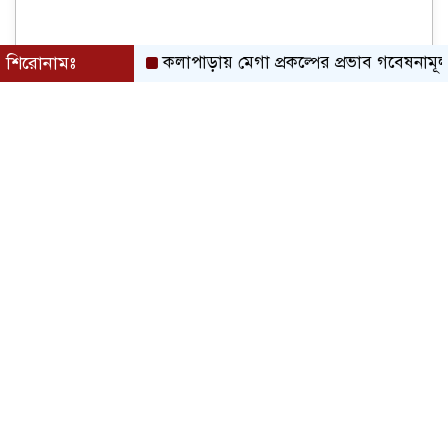
শিরোনামঃ
কলাপাড়ায় মেগা প্রকল্পের প্রভাব গবেষনামূলক ফলাফল