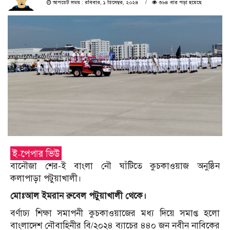
আপডেট সময় : রবিবার, ১ ডিসেম্বর, ২০২৪
৩৬৪ বার পড়া হয়েছে
বানৌজা শের-ই বাংলা নৌ ঘাঁটিতে কুচকাওয়াজ অনুষ্ঠিন
কলাপাড়া পটুয়াখালী।
মোঃআল ইমরান রুবেল পটুয়াখালী থেকে।
বর্ণাঢ্য শিক্ষা সমাপনী কুচকাওয়াজের মধ্য দিয়ে সমাপ্ত হলো
বাংলাদেশ নৌবাহিনীর বি/২০২৪ ব্যাচের ৪৪০ জন নবীন নাবিকের