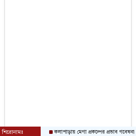
শিরোনামঃ
কলাপাড়ায় মেগা প্রকল্পের প্রভাব গবেষনামূলক ফলা