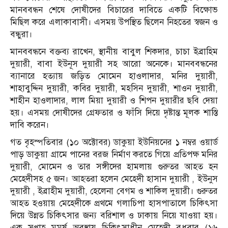
মানববন্ধন শেষে দোষীদের বিচারের দাবিতে একটি বিক্ষোভ
মিছিল করে এলাকাবাসী। এসময় উপস্থিত ছিলেন নিহতের স্বজন ও
বন্ধুরা।
মানববন্ধনে বক্তব্য রাখেন, স্থানীয় বাবুল শিকদার, চাচা ইব্রাহিম
দুয়ারী, বাবা ইউনূস দুয়ারী সহ আরো অনেকে। মানববন্ধনের
ব্যানারে হত্যায় জড়িত মোমেন হাওলাদার, মনির দুয়ারী,
শাহাবুদ্দিন দুয়ারী, কবির দুয়ারী, মহসিন দুয়ারী, শাওন দুয়ারী,
শাহীন হাওলাদার, লাল মিয়া দুয়ারী ও শিপন দুয়ারীর ছবি দেয়া
হয়। এসময় দোষীদের গ্রেফতার ও ফাঁসি দিয়ে দৃষ্টান্ত মূলক শাস্তি
দাবি করেন।
গত বৃহস্পতিবার (১০ অক্টোবর) ডাকুয়া ইউনিয়নের ১ নম্বর ওয়ার্ড
পাড় ডাকুয়া গ্রামে পানের বরজ নির্মাণ করতে গিয়ে প্রতিপক্ষ মনির
দুয়ারী, মোমেন ও তার সঙ্গীদের হামলায় গুরুতর আহত হন
মেহেদীসহ ৫ জন। আহতরা হলেন মেহেদী হাসান দুয়ারী , ইউনুস
দুয়ারী , ইব্রাহীম দুয়ারী, হেলেনা বেগম ও শাকিল দুয়ারী। গুরুতর
আহত হওয়ায় মেহেদীকে প্রথমে গলাচিপা হাসপাতালে চিকিৎসা
দিয়ে উন্নত চিকিৎসার জন্য বরিশাল ও ঢাকায় নিয়ে যাওয়া হয়।
এক সপ্তাহ মুমূর্ষ অবস্থায় চিকিৎসাধীন মেহেদী বুধবার (১৬