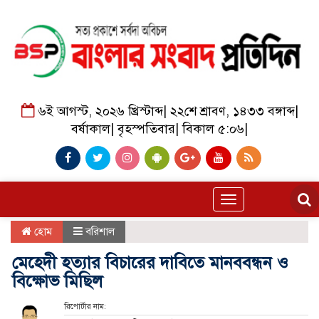
৬ই আগস্ট, ২০২৬ খ্রিস্টাব্দ
|
২২শে শ্রাবণ, ১৪৩৩ বঙ্গাব্দ
|
বর্ষাকাল
|
বৃহস্পতিবার
|
বিকাল ৫:০৬
|
Toggle
navigation
হোম
বরিশাল
মেহেদী হত্যার বিচারের দাবিতে মানববন্ধন ও
বিক্ষোভ মিছিল
রিপোর্টার নাম: