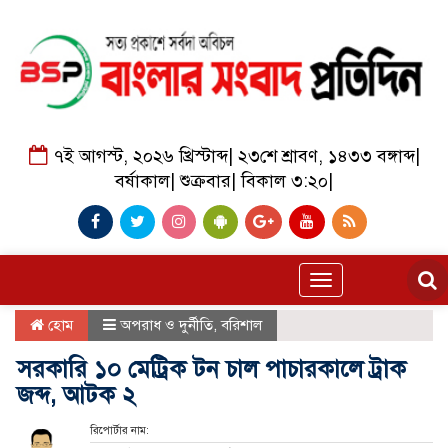
৭ই আগস্ট, ২০২৬ খ্রিস্টাব্দ
|
২৩শে শ্রাবণ, ১৪৩৩ বঙ্গাব্দ
|
বর্ষাকাল
|
শুক্রবার
|
বিকাল ৩:২০
|
Toggle
navigation
হোম
অপরাধ ও দুর্নীতি
,
বরিশাল
সরকারি ১০ মেট্রিক টন চাল পাচারকালে ট্রাক
জব্দ, আটক ২
রিপোর্টার নাম: