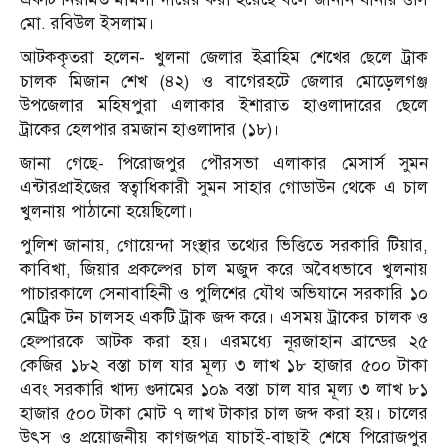
মো. রবিউল ইসলাম।
আটককৃতরা হলেন- খুলনা জেলার ইব্রাহিম শেখের ছেলে ট্রাক
চালক মিজান শেখ (৪২) ও বাগেরহটে জেলার মোড়েলগঞ্জ
উপজেলার মহিষপুরা এলাকার ইশারাত হাওলাদারের ছেলে
ট্রাকের হেলপার রমজান হাওলাদার (১৮)।
জানা গেছে- পিরোজপুর পৌরসভা এলাকার মেসার্স সুমন
এন্টারপ্রাইজের স্বত্বাধিকারী সুমন সাহার গোডাউন থেকে এ চাল
খুলনায় পাঠানো হয়েছিলো।
পুলিশ জানায়, গোয়েন্দা সংস্থার তথ্যের ভিত্তিতে সরকারি টিয়ার,
কাবিখা, জিয়ার প্রকল্পের চাল মজুদ করে অবৈধভাবে খুলনায়
পাচারকালে সেনাবাহিনী ও পুলিশের যৌথ অভিযানে সরকারি ১০
মেট্রিক টন চালসহ একটি ট্রাক জব্দ করে। এসময় ট্রাকের চালক ও
হেল্পারকে আটক করা হয়। এরমধ্যে নূরজাহান ব্রান্ডের ২৫
কেজির ১৮২ বস্তা চাল যার মূল্য ৩ লাখ ১৮ হাজার ৫০০ টাকা
এবং সরকারি খাদ্য গুদামের ১০৯ বস্তা চাল যার মূল্য ৩ লাখ ৮১
হাজার ৫০০ টাকা মোট ৭ লাখ টাকার চাল জব্দ করা হয়। চালের
উৎস ও প্রয়োজনীয় কাগজপত্র যাচাই-বাছাই শেষে পিরোজপুর