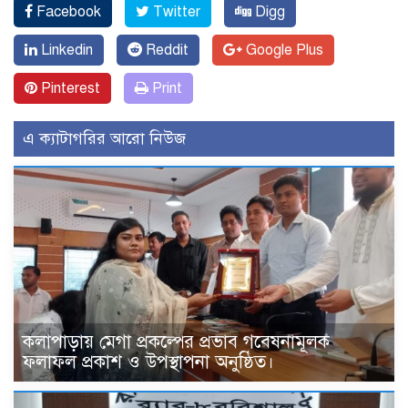
Facebook
Twitter
Digg
Linkedin
Reddit
Google Plus
Pinterest
Print
এ ক্যাটাগরির আরো নিউজ
কলাপাড়ায় মেগা প্রকল্পের প্রভাব গবেষনামূলক
ফলাফল প্রকাশ ও উপস্থাপনা অনুষ্ঠিত।