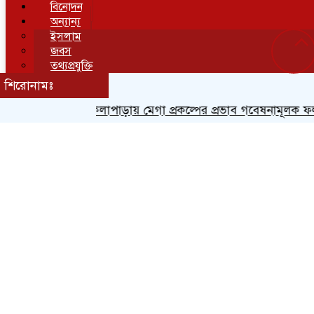
বিনোদন
অন্যান্য
ইসলাম
জবস
তথ্যপ্রযুক্তি
লাইফস্টাইল
শিরোনামঃ
শিক্ষা
স্বাস্থ্য
কলাপাড়ায় মেগা প্রকল্পের প্রভাব গবেষনামূলক ফলাফল প্
হোম
বিনোদন
‘তাণ্ডব’ সিনেমা পাইরেসি ফাঁদে, গ্রেপ্তার ৩
রিপোর্টার নাম:
আপডেট সময় : বুধবার, ১৮ জুন, ২০২৫
৪৪০ বার পড়া হয়েছে