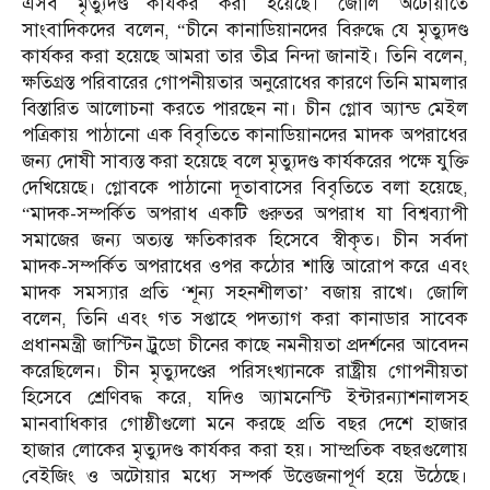
এসব মৃত্যুদণ্ড কার্যকর করা হয়েছে। জোলি অটোয়াতে
সাংবাদিকদের বলেন, “চীনে কানাডিয়ানদের বিরুদ্ধে যে মৃত্যুদণ্ড
কার্যকর করা হয়েছে আমরা তার তীব্র নিন্দা জানাই। তিনি বলেন,
ক্ষতিগ্রস্ত পরিবারের গোপনীয়তার অনুরোধের কারণে তিনি মামলার
বিস্তারিত আলোচনা করতে পারছেন না। চীন গ্লোব অ্যান্ড মেইল
পত্রিকায় পাঠানো এক বিবৃতিতে কানাডিয়ানদের মাদক অপরাধের
জন্য দোষী সাব্যস্ত করা হয়েছে বলে মৃত্যুদণ্ড কার্যকরের পক্ষে যুক্তি
দেখিয়েছে। গ্লোবকে পাঠানো দূতাবাসের বিবৃতিতে বলা হয়েছে,
“মাদক-সম্পর্কিত অপরাধ একটি গুরুতর অপরাধ যা বিশ্বব্যাপী
সমাজের জন্য অত্যন্ত ক্ষতিকারক হিসেবে স্বীকৃত। চীন সর্বদা
মাদক-সম্পর্কিত অপরাধের ওপর কঠোর শাস্তি আরোপ করে এবং
মাদক সমস্যার প্রতি ‘শূন্য সহনশীলতা’ বজায় রাখে। জোলি
বলেন, তিনি এবং গত সপ্তাহে পদত্যাগ করা কানাডার সাবেক
প্রধানমন্ত্রী জাস্টিন ট্রুডো চীনের কাছে নমনীয়তা প্রদর্শনের আবেদন
করেছিলেন। চীন মৃত্যুদণ্ডের পরিসংখ্যানকে রাষ্ট্রীয় গোপনীয়তা
হিসেবে শ্রেণিবদ্ধ করে, যদিও অ্যামনেস্টি ইন্টারন্যাশনালসহ
মানবাধিকার গোষ্ঠীগুলো মনে করছে প্রতি বছর দেশে হাজার
হাজার লোকের মৃত্যুদণ্ড কার্যকর করা হয়। সাম্প্রতিক বছরগুলোয়
বেইজিং ও অটোয়ার মধ্যে সম্পর্ক উত্তেজনাপূর্ণ হয়ে উঠেছে।