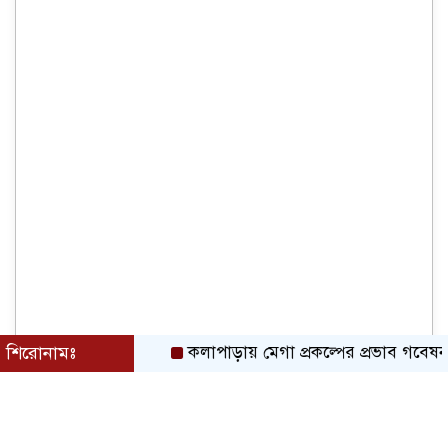
শিরোনামঃ
কলাপাড়ায় মেগা প্রকল্পের প্রভাব গবেষনামূলক ফল