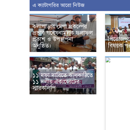
এ ক্যাটাগরির আরো নিউজ
কলাপাড়ায় মেগা প্রকল্পের
প্রভাব গবেষনামূলক ফলাফল
প্রকাশ ও উপস্থাপনা
পিরোজপুরে 
অনুষ্ঠিত।
বিষয়ক পর
১১ দফা দাবিতে ঝালকাঠিতে
১১ দলীয় ঐক্যজোটের
স্মারকলিপি