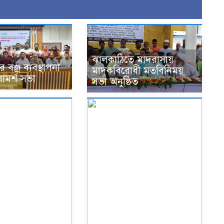
ঝালকাঠিতে মাদরাসায়
বজ্র ব্যবস্থাপনা
মাদকবিরোধী মতবিনিময়
ামর্শ সভা
সভা অনুষ্ঠিত