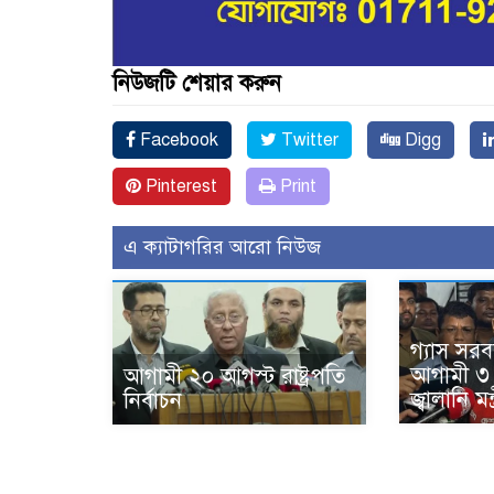
নিউজটি শেয়ার করুন
Facebook
Twitter
Digg
Pinterest
Print
এ ক্যাটাগরির আরো নিউজ
গ্যাস সরব
আগামী ৩ 
আগামী ২০ আগস্ট রাষ্ট্রপতি
জ্বালানি মন্ত
নির্বাচন