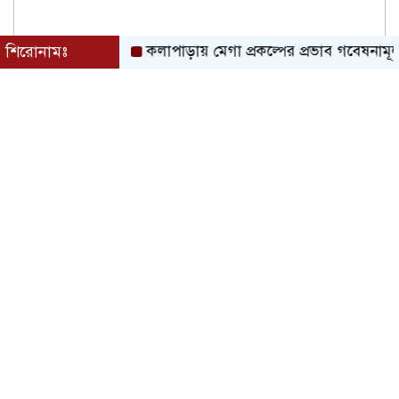
শিরোনামঃ
কলাপাড়ায় মেগা প্রকল্পের প্রভাব গবেষনামূলক ফলা